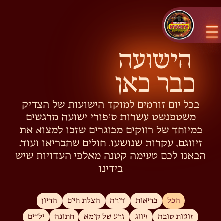
הישועה
כבר כאן
בכל יום זורמים למוקד הישועות של הצדיק
משטפנשט עשרות סיפורי ישועה מרגשים
במיוחד של רווקים מבוגרים שזכו למצוא את
זיווגם, עקרות שנושעו, חולים שהבריאו ועוד.
הבאנו לכם טעימה קטנה מאלפי העדויות שיש
בידינו
הכל
בריאות
דירה
הצלת חיים
הריון
זוגיות טובה
זיווג
זרע של קימא
חתונה
ילדים