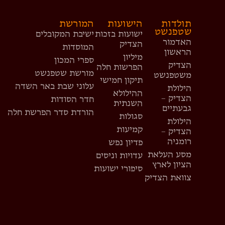
תולדות
הישועות
המורשת
שטפנשט
ישועות בזכות
ישיבת המקובלים
האדמור
הצדיק
המוסדות
הראשון
מיליון
ספרי המכון
הצדיק
הפרשות חלה
מורשת שטפנשט
משטפנשט
תיקון חמישי
עלוני שבת באר השדה
הילולת
ההילולא
הצדיק –
חדר הסודות
השנתית
גבעתיים
הורדת סדר הפרשת חלה
סגולות
הילולת
קמיעות
הצדיק –
רומניה
פדיון נפש
מסע העלאת
עדויות וניסים
הציון לארץ
סיפורי ישועות
צוואת הצדיק