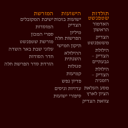
תולדות
הישועות
המורשת
שטפנשט
ישועות בזכות
ישיבת המקובלים
האדמור
הצדיק
המוסדות
הראשון
מיליון
ספרי המכון
הצדיק
הפרשות חלה
מורשת שטפנשט
משטפנשט
תיקון חמישי
עלוני שבת באר השדה
הילולת
ההילולא
הצדיק –
חדר הסודות
השנתית
גבעתיים
הורדת סדר הפרשת חלה
סגולות
הילולת
קמיעות
הצדיק –
רומניה
פדיון נפש
מסע העלאת
עדויות וניסים
הציון לארץ
סיפורי ישועות
צוואת הצדיק