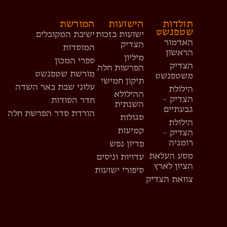
תולדות
הישועות
המורשת
שטפנשט
ישועות בזכות
ישיבת המקובלים
האדמור
הצדיק
המוסדות
הראשון
מיליון
ספרי המכון
הצדיק
הפרשות חלה
מורשת שטפנשט
משטפנשט
תיקון חמישי
עלוני שבת באר השדה
הילולת
ההילולא
הצדיק –
חדר הסודות
השנתית
גבעתיים
הורדת סדר הפרשת חלה
סגולות
הילולת
קמיעות
הצדיק –
רומניה
פדיון נפש
מסע העלאת
עדויות וניסים
הציון לארץ
סיפורי ישועות
צוואת הצדיק