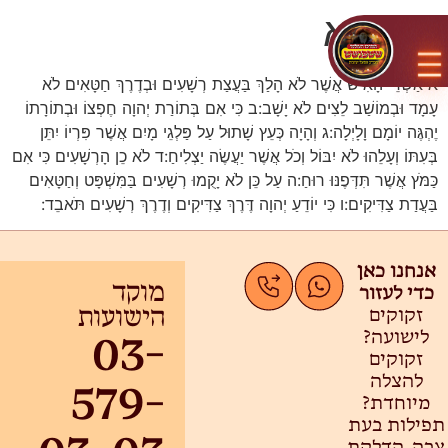
פרק א
א
אַשְׁרֵי הָאִישׁ אֲשֶׁר לֹא הָלַךְ בַּעֲצַת רְשָׁעִים וּבְדֶרֶךְ חַטָּאִים לֹא
עָמָד וּבְמוֹשַׁב לֵצִים לֹא יָשָׁב:
ב
כִּי אִם בְּתוֹרַת יְהוָה חֶפְצוֹ וּבְתוֹרָתוֹ
יֶהְגֶּה יוֹמָם וָלָיְלָה:
ג
וְהָיָה כְּעֵץ שָׁתוּל עַל פַּלְגֵי מָיִם אֲשֶׁר פִּרְיוֹ יִתֵּן
בְּעִתּוֹ וְעָלֵהוּ לֹא יִבּוֹל וְכֹל אֲשֶׁר יַעֲשֶׂה יַצְלִיחַ:
ד
לֹא כֵן הָרְשָׁעִים כִּי אִם
כַּמֹּץ אֲשֶׁר תִּדְּפֶנּוּ רוּחַ:
ה
עַל כֵּן לֹא יָקֻמוּ רְשָׁעִים בַּמִּשְׁפָּט וְחַטָּאִים
בַּעֲדַת צַדִּיקִים:
ו
כִּי יוֹדֵעַ יְהוָה דֶּרֶךְ צַדִּיקִים וְדֶרֶךְ רְשָׁעִים תֹּאבֵד:
אנחנו כאן
כדי לעזור
מוקד
זקוקים
הישועות
לישועה?
03-
זקוקים
להצלה
579-
מיוחדת?
תפילות בעת