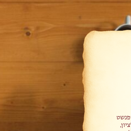
פנשט
ון,