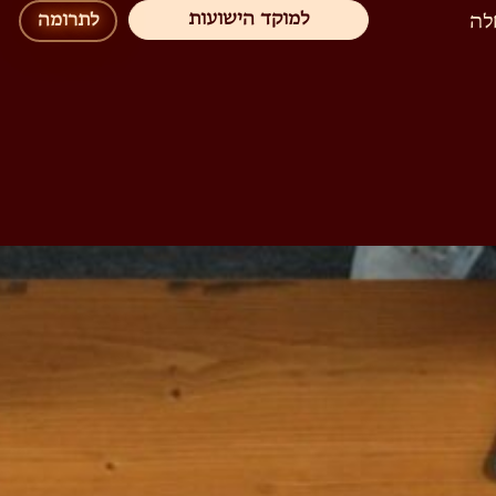
למוקד הישועות
לה
לתרומה