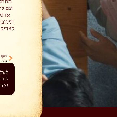
וגם לת
אותי 
תשובה 
לצדיק 
הקוד
מגירו
לשלי
לתפי
הקד