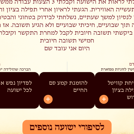
התחלתי לראות את הישועה וקבלתי 3 הצעות עבו
עשייה האווירית. הגעתי לראיון אחרי תפילה בציון וה
לנסיון למשך שעתיים, נשלחתי לבידוק בטחוני והבטיח
תוך שבועיים, חיכיתי שבועיים ולא הגיע תשובה. אז 
ביקשתי תשובה חיובית לקבל למחרת התקשר וקיבלתי
חמישי תשובה חיובית
היום אני עובד שם
ם
ה
שין לזוגיות מפוארת
הברכה שהולידה יש
חת קוויטל
להזמנת קמע סם
לפדיון נפש אי
לה בציון
החיים
לכל ישועה
וש
לסיפורי ישועה נוספים