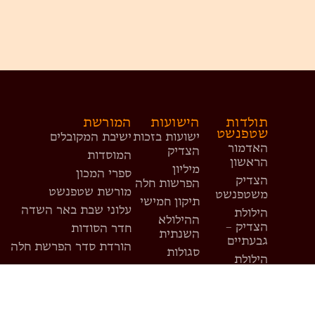
תולדות
הישועות
המורשת
שטפנשט
ישועות בזכות
ישיבת המקובלים
האדמור
הצדיק
המוסדות
הראשון
מיליון
ספרי המכון
הצדיק
הפרשות חלה
מורשת שטפנשט
משטפנשט
תיקון חמישי
עלוני שבת באר השדה
הילולת
ההילולא
הצדיק –
חדר הסודות
השנתית
גבעתיים
הורדת סדר הפרשת חלה
סגולות
הילולת
קמיעות
הצדיק –
רומניה
פדיון נפש
מסע העלאת
עדויות וניסים