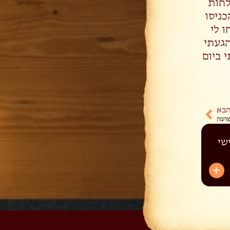
דה ממשלחות
כניסו
ו לי
הגעתי
 ביום
בא
ועה
שי