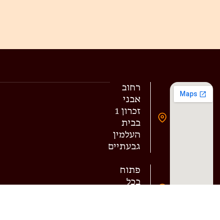
רחוב
אבני
זכרון 1
בבית
העלמין
גבעתיים
פתוח
בכל
ימות
השבוע